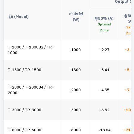
Output C
กำลังไฟ
@80
รุ่น (Model)
@50% (A)
(W)
(A)
Optimal
Saf
Zone
Zon
T-1000 / T-1000B2 / TR-
1000
~2.27
~3.6
1000
T-1500 / TR-1500
1500
~3.41
~5.4
T-2000 / T-2000B4 / TR-
2000
~4.55
~7.2
2000
T-3000 / TR-3000
3000
~6.82
~10.
T-6000 / TR-6000
6000
~13.64
~21.