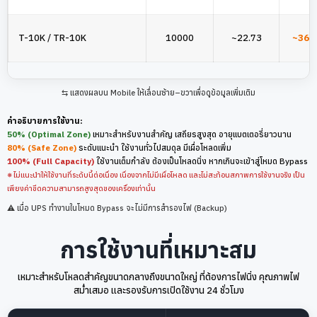
T-10K / TR-10K
10000
~22.73
~36.
⇆ แสดงผลบน Mobile ให้เลื่อนซ้าย–ขวาเพื่อดูข้อมูลเพิ่มเติม
คำอธิบายการใช้งาน:
50% (Optimal Zone)
เหมาะสำหรับงานสำคัญ เสถียรสูงสุด อายุแบตเตอรี่ยาวนาน
80% (Safe Zone)
ระดับแนะนำ ใช้งานทั่วไปสมดุล มีเผื่อโหลดเพิ่ม
100% (Full Capacity)
ใช้งานเต็มกำลัง ต้องเป็นโหลดนิ่ง หากเกินจะเข้าสู่โหมด Bypass
※ ไม่แนะนำให้ใช้งานที่ระดับนี้ต่อเนื่อง เนื่องจากไม่มีเผื่อโหลด และไม่สะท้อนสภาพการใช้งานจริง เป็น
เพียงค่าขีดความสามารถสูงสุดของเครื่องเท่านั้น
⚠️ เมื่อ UPS ทำงานในโหมด Bypass จะไม่มีการสำรองไฟ (Backup)
การใช้งานที่เหมาะสม
เหมาะสำหรับโหลดสำคัญขนาดกลางถึงขนาดใหญ่ ที่ต้องการไฟนิ่ง คุณภาพไฟ
สม่ำเสมอ และรองรับการเปิดใช้งาน 24 ชั่วโมง