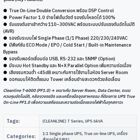
● True On-Line Double Conversion พร้อม DSP Control
● Power Factor 1.0 จ่ายไฟเต็มวัตต์ รองรับโหลดได้ 100%
● รับแรงดันขาเข้ากว้าง 110–300VAC พร้อมระบบปรับแรงดันอัตโนมัติ
(AVR)
● รองรับระบบไฟ Single Phase (1/1 Phase) 220/230/240VAC
● มีฟังก์ชัน ECO Mode / EPO / Cold Start / Built-in Maintenance
Bypass
● รองรับพอร์ตเชื่อมต่อ USB, RS-232 และ SNMP (Option)
● มีระบบ Hot Standby และ N+X Parallel Option เพิ่มความต่อเนื่อง
● เสียงรบกวนต่ำ <45dB เหมาะกับการใช้งานในห้อง Server Room
● ออกแบบให้ติดตั้งแบบ Tower เคลื่อนย้ายสะดวกด้วยล้อเลื่อน
Cleanline T-6000 (PF1.0) → เหมาะกับ Server Room, Data Center, ระบบ
ควบคุมอัตโนมัติ, กล้องวงจรปิด และเครื่องมืออุตสาหกรรม ที่ต้องการ UPS True
On-Line PF1.0 เพื่อความเสถียรและความต่อเนื่องของไฟฟ้าในทุกสภาวะ
Tags:
(CLEANLINE) T Series
,
UPS 6kVA
1:1 Single phase UPS
,
True on-line UPS
,
เครื่อง
Categories:
สำรองไฟ (UPS)