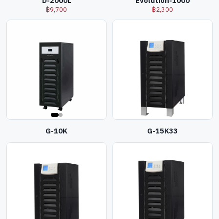
D-2000L
Evolution-1000
฿
9,700
฿
2,300
G-10K
G-15K33