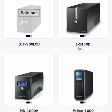
Sold out
ICT-800LCD
L-1150D
฿
4,200
MD-1000V
Prime-1000