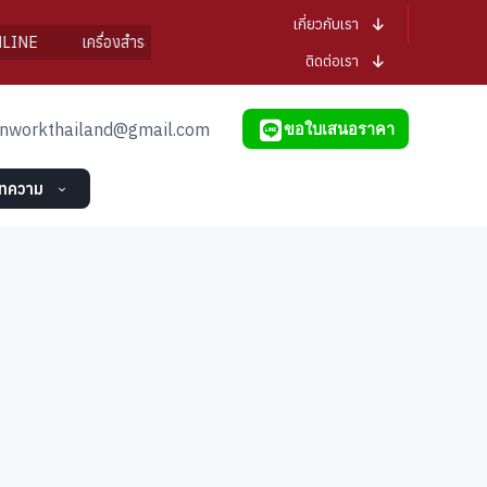
เกี่ยวกับเรา
NE
เครื่องสำรองไฟ iPower
แบตเตอรี่ iPower
UPS In/Ou
ติดต่อเรา
nworkthailand@gmail.com
ขอใบเสนอราคา
ทความ