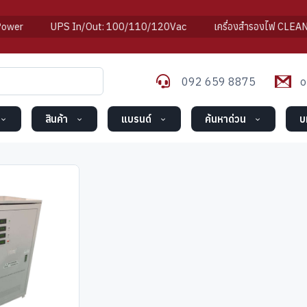
er
UPS In/Out: 100/110/120Vac
เครื่องสำรองไฟ CLEANLI
092 659 8875
o
สินค้า
แบรนด์
ค้นหาด่วน
บ