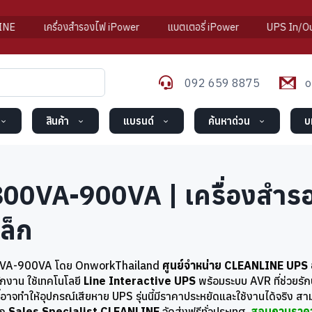
เครื่องสำรองไฟ iPower
แบตเตอรี่ iPower
UPS In/Out:
092 659 8875
o
สินค้า
แบรนด์
ค้นหาด่วน
บ
00VA-900VA | เครื่องสำรอ
ล็ก
0VA-900VA โดย OnworkThailand
ศูนย์จำหน่าย CLEANLINE UPS 
กงาน ใช้เทคโนโลยี
Line Interactive UPS
พร้อมระบบ AVR ที่ช่วยรั
อาจทำให้อุปกรณ์เสียหาย UPS รุ่นนี้มีราคาประหยัดและใช้งานได้จริง 
าก
Sales Specialist CLEANLINE
จัดส่งฟรีทั่วประเทศ
สอบถามราคา