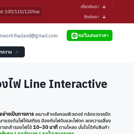
เกี่ยวกับเรา
 100/110/120Vac
เครื่องสำรองไฟ CLEANLINE
เครื่องสำรองไ
ติดต่อเรา
nworkthailand@gmail.com
ขอใบเสนอราคา
ทความ
งไฟ Line Interactive
อย่างเป็นทางการ
เหมาะสำหรับคอมพิวเตอร์ กล้องวงจรปิด
กษาแรงดันไฟให้เสถียร ป้องกันไฟดับและไฟตก ลดความเสี่ยง
สามารถสำรองไฟได้
10–30 นาที
ตามโหลด มั่นใจได้กับสินค้า
พิเศษ | ขอส่วนลด | ขอใบเสนอราคา