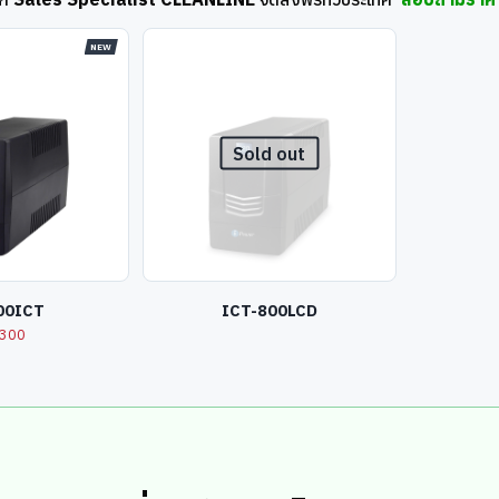
NEW
Sold out
00ICT
ICT-800LCD
,300