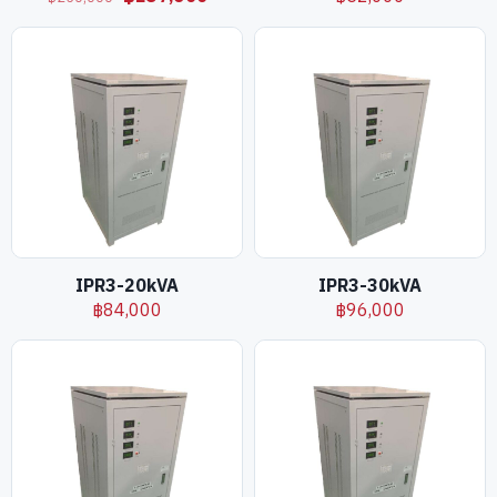
price
price
was:
is:
฿250,000.
฿237,500.
IPR3-20kVA
IPR3-30kVA
฿
84,000
฿
96,000