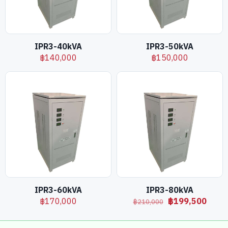
IPR3-40kVA
IPR3-50kVA
฿
140,000
฿
150,000
IPR3-60kVA
IPR3-80kVA
Original
Curre
฿
170,000
฿
199,500
฿
210,000
price
price
was:
is: