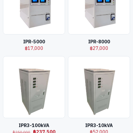
IPR-5000
IPR-8000
฿
17,000
฿
27,000
IPR3-100kVA
IPR3-10kVA
Original
Current
฿
237,500
฿
52,000
฿
250,000