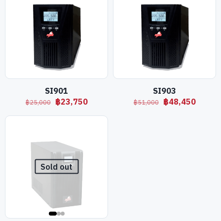
SI901
SI903
Original
Current
Original
Curren
฿
23,750
฿
48,450
฿
25,000
฿
51,000
price
price
price
price
was:
is:
was:
is:
฿25,000.
฿23,750.
฿51,000.
฿48,45
Sold out